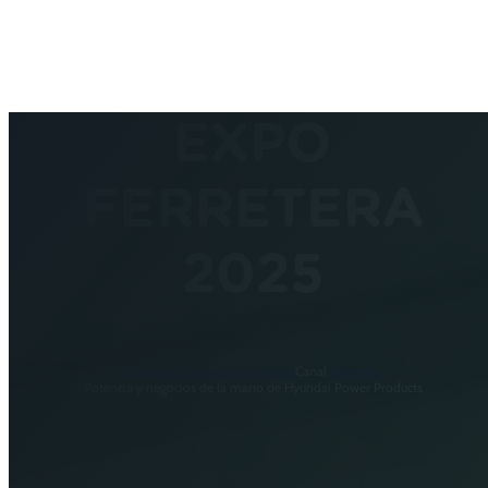
EXPO
FERRETERA
2025
Eventos Corporativos
Hyundai
Canal
Ferretero
Potencia y negocios de la mano de Hyundai Power Products