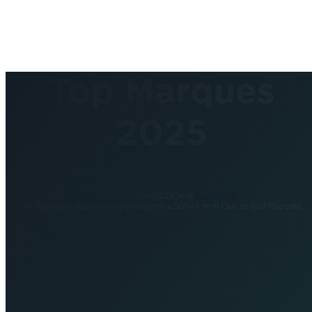
Top Marques
2025
Evento
Sonax
22/11/2025
Canal
Especialista
Un despliegue de potencia y brillo junto a SONAX en el Club de Golf Mapocho